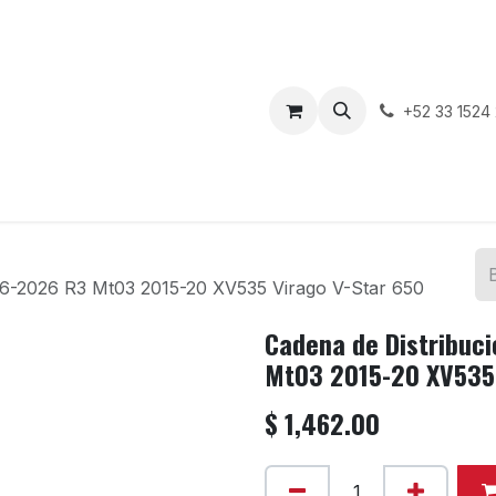
enda
Motos en Venta
Blog
Contáctenos
+52 33 1524
6-2026 R3 Mt03 2015-20 XV535 Virago V-Star 650
Cadena de Distribuc
Mt03 2015-20 XV535 
$
1,462.00