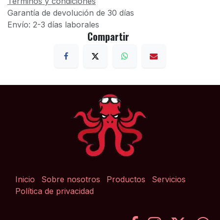
Términos y condiciones
Garantía de devolución de 30 días
Envío: 2-3 días laborales
Compartir
Inicio
Sobre nosotros
Productos
Servicios
Política de privacidad