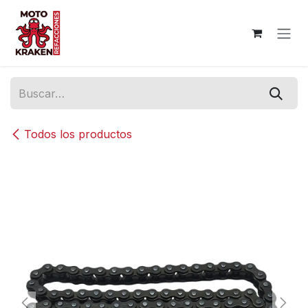
Ir al contenido
Todos los productos