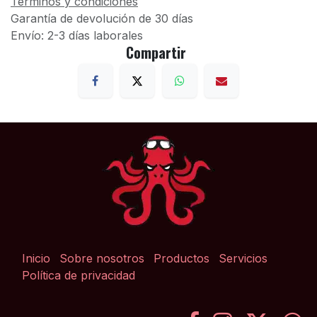
Términos y condiciones
Garantía de devolución de 30 días
Envío: 2-3 días laborales
Compartir
Inicio
Sobre nosotros
Productos
Servicios
Política de privacidad