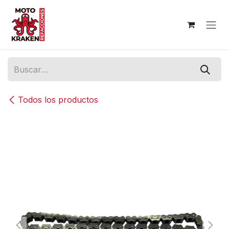
Ir al contenido
Todos los productos