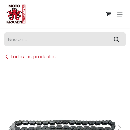
Ir al contenido
Todos los productos