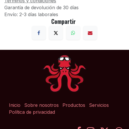
Términos y condiciones
Garantía de devolución de 30 días
Envío: 2-3 días laborales
Compartir
Inicio
Sobre nosotros
Productos
Servicios
Política de privacidad