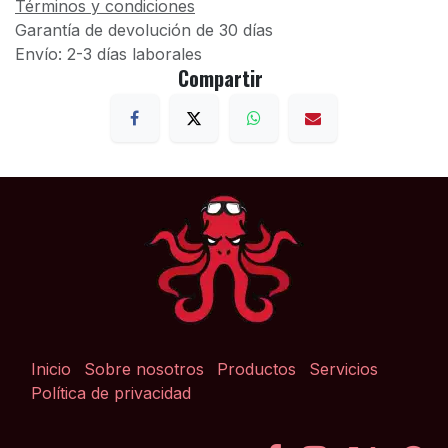
Términos y condiciones
Garantía de devolución de 30 días
Envío: 2-3 días laborales
Compartir
Inicio
Sobre nosotros
Productos
Servicios
Política de privacidad