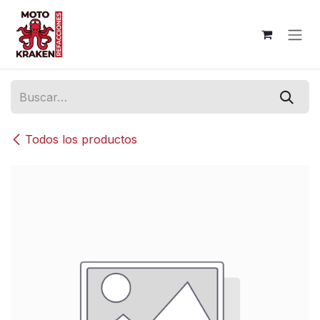
Ir al contenido
Todos los productos