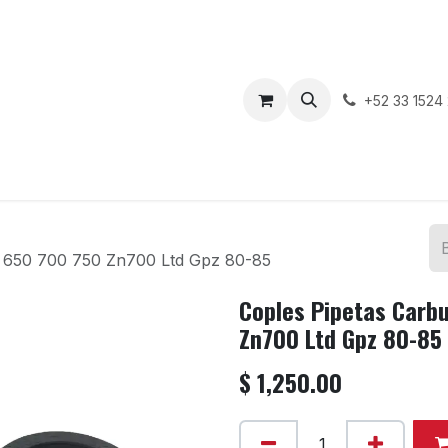
enda
Motos en Venta
Blog
Contáctenos
+52 33 1524
z 650 700 750 Zn700 Ltd Gpz 80-85
Coples Pipetas Carb
Zn700 Ltd Gpz 80-85
$
1,250.00