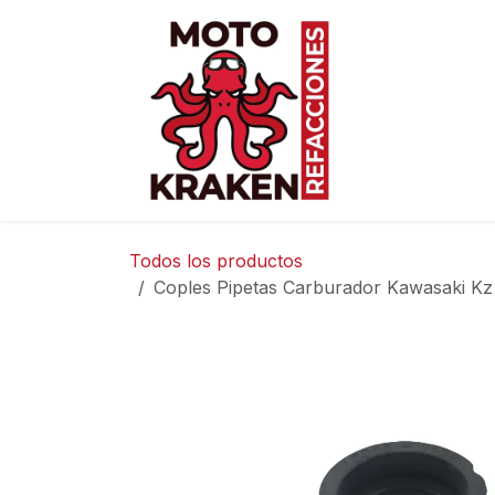
Ir al contenido
Inicio
Ti
Todos los productos
Coples Pipetas Carburador Kawasaki K