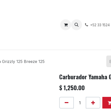
enda
Motos en Venta
Blog
Contáctenos
+52 33 1524
Grizzly 125 Breeze 125
Carburador Yamaha G
$
1,250.00