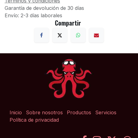
Términos y condiciones
Garantía de devolución de 30 días
Envío: 2-3 días laborales
Compartir
Inicio
Sobre nosotros
Productos
Servicios
Política de privacidad