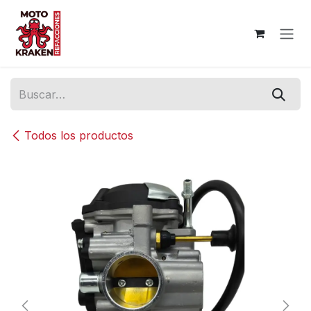
Ir al contenido
Todos los productos