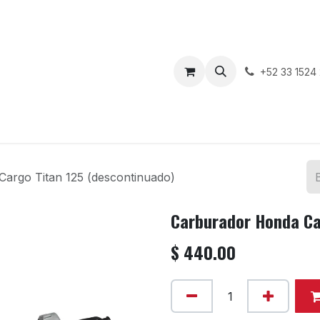
enda
Motos en Venta
Blog
Contáctenos
+52 33 1524
argo Titan 125 (descontinuado)
Carburador Honda Ca
$
440.00