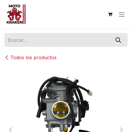
Ir al contenido
Todos los productos