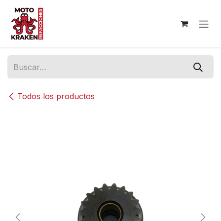
Ir al contenido
Todos los productos