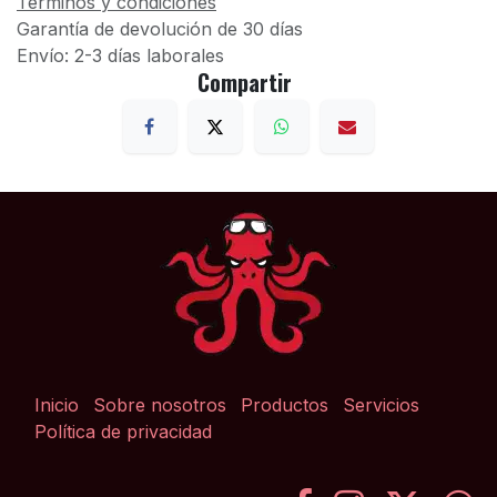
Términos y condiciones
Garantía de devolución de 30 días
Envío: 2-3 días laborales
Compartir
Inicio
Sobre nosotros
Productos
Servicios
Política de privacidad