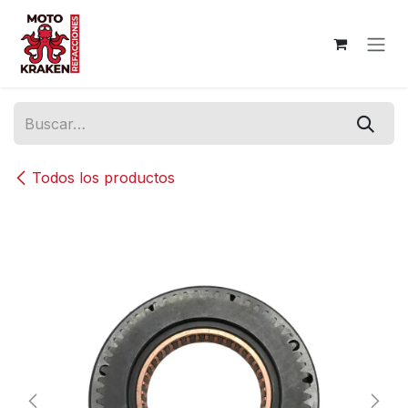
Ir al contenido
Todos los productos