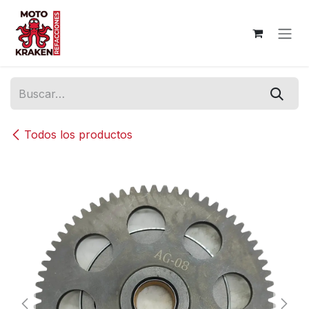
Ir al contenido
Todos los productos