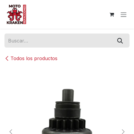
Ir al contenido
Todos los productos