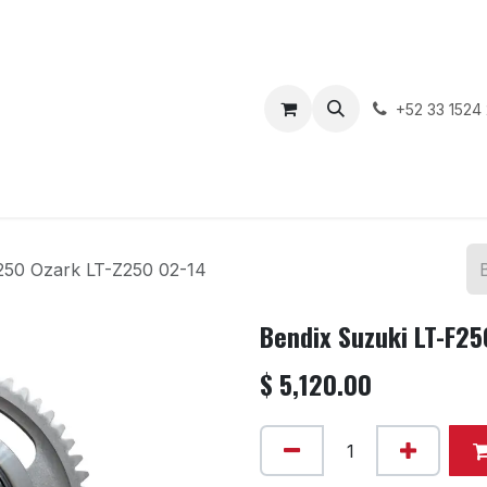
enda
Motos en Venta
Blog
Contáctenos
+52 33 1524
250 Ozark LT-Z250 02-14
Bendix Suzuki LT-F25
$
5,120.00