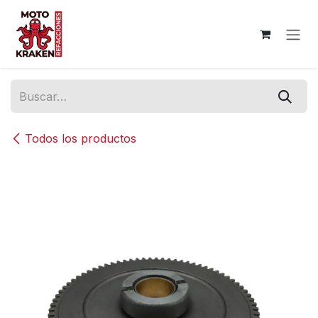
Ir al contenido
Todos los productos