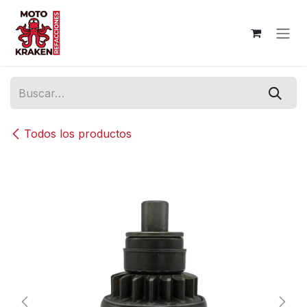
Ir al contenido
Todos los productos