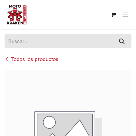
Ir al contenido
Todos los productos