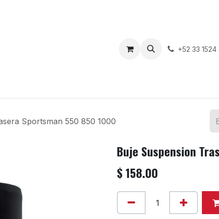
enda
Motos en Venta
Blog
Contáctenos
+52 33 1524
rasera Sportsman 550 850 1000
Buje Suspension Tra
$
158.00