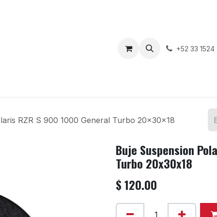
enda
Motos en Venta
Blog
Contáctenos
+52 33 1524
laris RZR S 900 1000 General Turbo 20x30x18
Buje Suspension Pola
Turbo 20x30x18
$
120.00