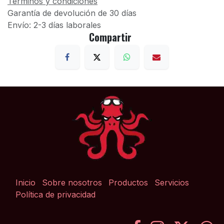
Términos y condiciones
Garantía de devolución de 30 días
Envío: 2-3 días laborales
Compartir
Inicio
Sobre nosotros
Productos
Servicios
Política de privacidad