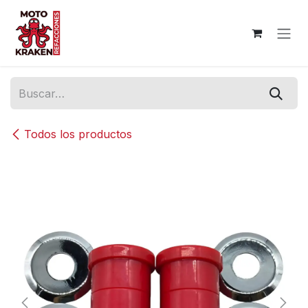
Ir al contenido
Todos los productos