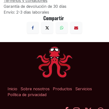
Términos y condiciones
Garantía de devolución de 30 días
Envío: 2-3 días laborales
Compartir
Inicio
Sobre nosotros
Productos
Servicios
Política de privacidad