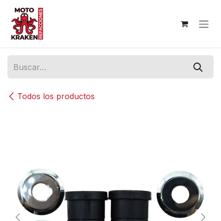
Ir al contenido
Todos los productos