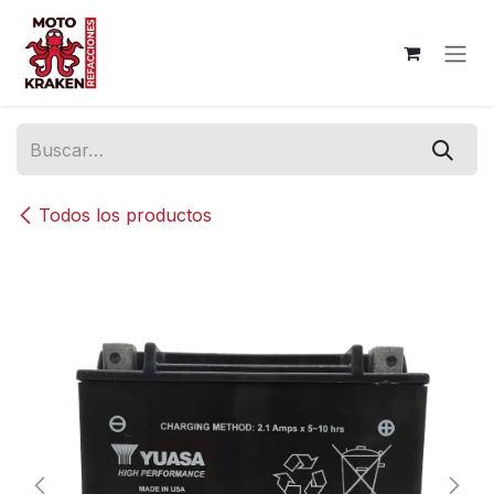
Ir al contenido
Todos los productos