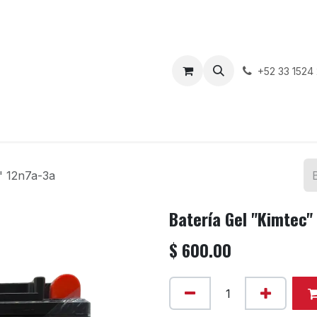
enda
Motos en Venta
Blog
Contáctenos
+52 33 1524
" 12n7a-3a
Batería Gel "Kimtec"
$
600.00