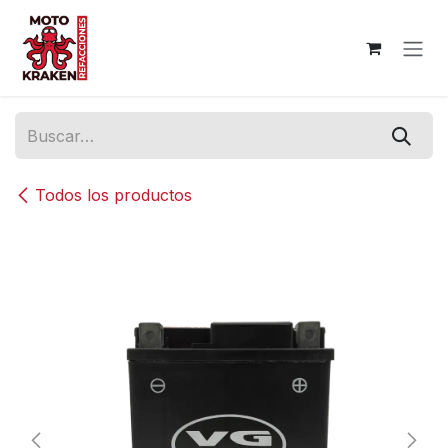
Ir al contenido
Todos los productos