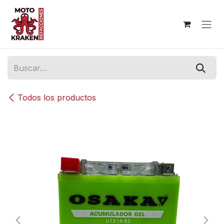
Ir al contenido
Todos los productos