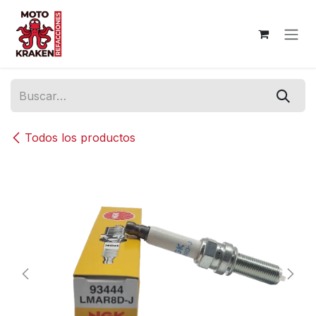
Ir al contenido
Todos los productos