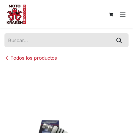
Ir al contenido
Todos los productos