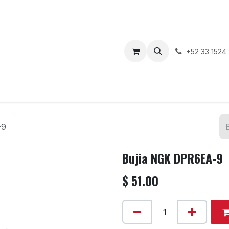
enda
Motos en Venta
Blog
Contáctenos
+52 33 1524
-9
Bujia NGK DPR6EA-9
$
51.00