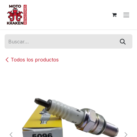
Ir al contenido
Todos los productos