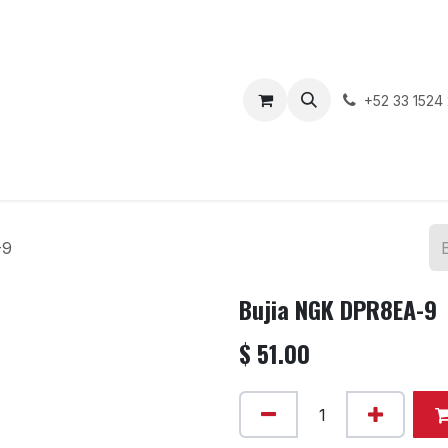
enda
Motos en Venta
Blog
Contáctenos
+52 33 1524
-9
Bujia NGK DPR8EA-9
$
51.00