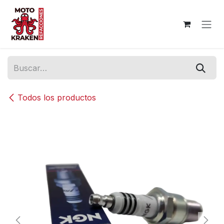
Ir al contenido
Todos los productos