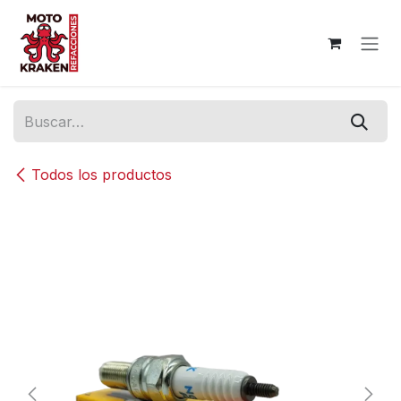
Ir al contenido
Todos los productos