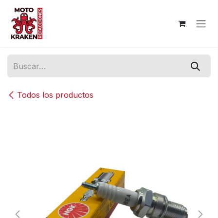
Ir al contenido
Todos los productos