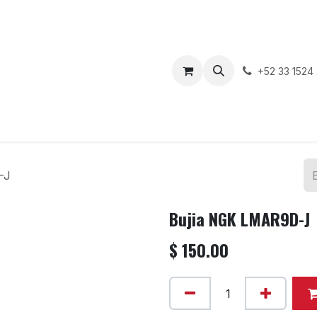
enda
Motos en Venta
Blog
Contáctenos
+52 33 1524
-J
Bujia NGK LMAR9D-J
$
150.00