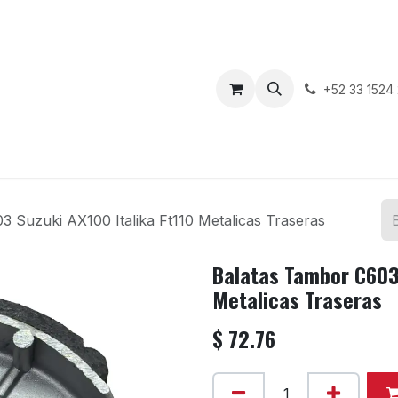
enda
Motos en Venta
Blog
Contáctenos
+52 33 1524
 Suzuki AX100 Italika Ft110 Metalicas Traseras
Balatas Tambor C603 
Metalicas Traseras
$
72.76