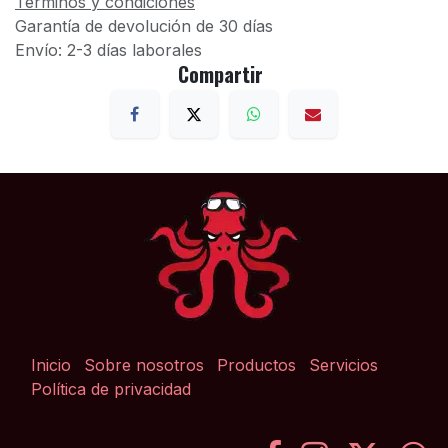
Términos y condiciones
Garantía de devolución de 30 días
Envío: 2-3 días laborales
Compartir
Inicio
Sobre nosotros
Productos
Servicios
Política de privacidad