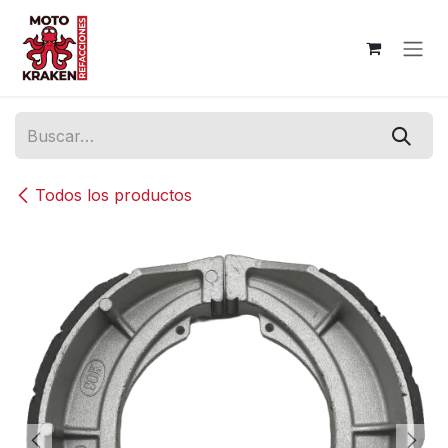
Ir al contenido
Todos los productos