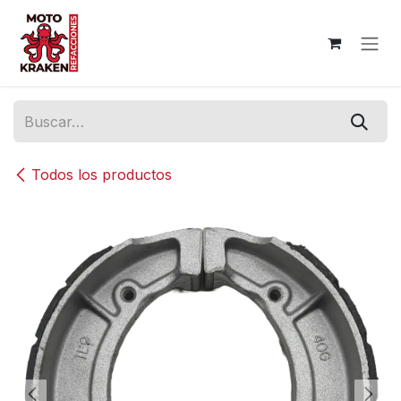
Ir al contenido
Todos los productos