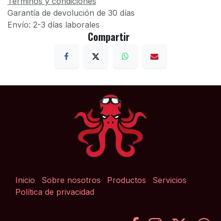
Términos y condiciones
Garantía de devolución de 30 días
Envío: 2-3 días laborales
Compartir
Inicio
Sobre nosotros
Productos
Servicios
Política de privacidad