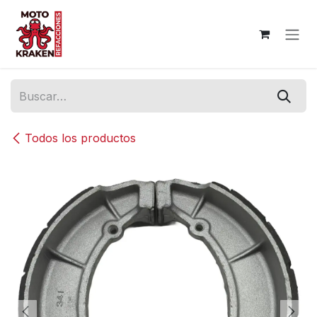
Ir al contenido
Todos los productos