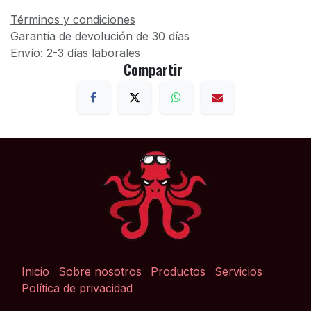
Términos y condiciones
Garantía de devolución de 30 días
Envío: 2-3 días laborales
Compartir
Inicio
Sobre nosotros
Productos
Servicios
Política de privacidad