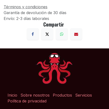
Términos y condiciones
Garantía de devolución de 30 días
Envío: 2-3 días laborales
Compartir
Inicio
Sobre nosotros
Productos
Servicios
Política de privacidad