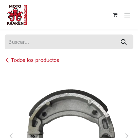
Ir al contenido
Todos los productos