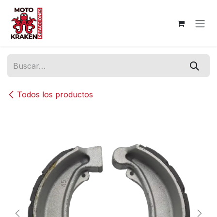
Ir al contenido
Todos los productos