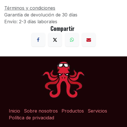
Términos y condiciones
Garantía de devolución de 30 días
Envío: 2-3 días laborales
Compartir
Inicio
Sobre nosotros
Productos
Servicios
Política de privacidad