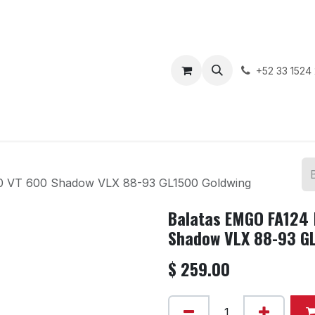
enda
Motos en Venta
Blog
Contáctenos
+52 33 1524
0 VT 600 Shadow VLX 88-93 GL1500 Goldwing
Balatas EMGO FA124 
Shadow VLX 88-93 GL
$
259.00