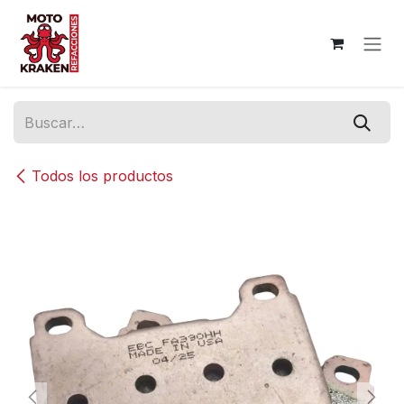
Ir al contenido
Todos los productos