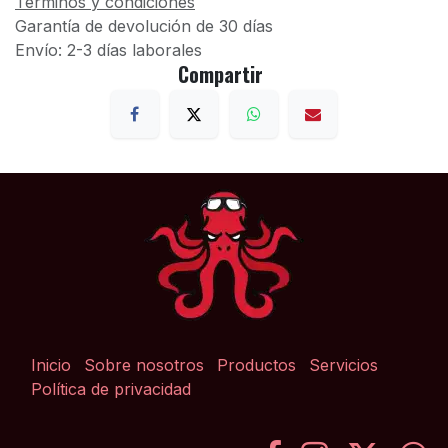
Términos y condiciones
Garantía de devolución de 30 días
Envío: 2-3 días laborales
Compartir
Inicio
Sobre nosotros
Productos
Servicios
Política de privacidad