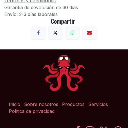
Términos y condiciones
Garantía de devolución de 30 días
Envío: 2-3 días laborales
Compartir
Inicio
Sobre nosotros
Productos
Servicios
Política de privacidad