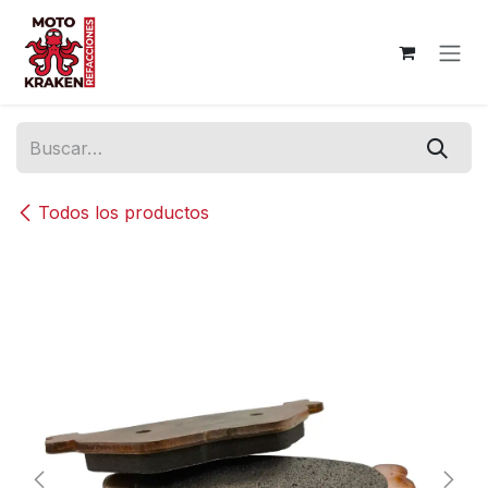
Ir al contenido
Todos los productos