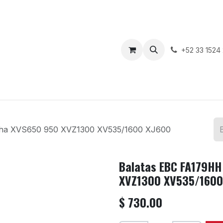
enda
Motos en Venta
Blog
Contáctenos
+52 33 1524
aha XVS650 950 XVZ1300 XV535/1600 XJ600
Balatas EBC FA179HH
XVZ1300 XV535/1600
$
730.00