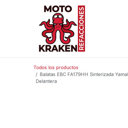
Ir al contenido
Inicio
Ti
Todos los productos
Balatas EBC FA179HH Sinterizada Yam
Delantera