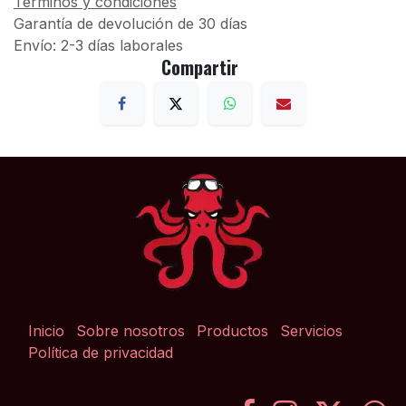
Términos y condiciones
Garantía de devolución de 30 días
Envío: 2-3 días laborales
Compartir
Inicio
Sobre nosotros
Productos
Servicios
Política de privacidad