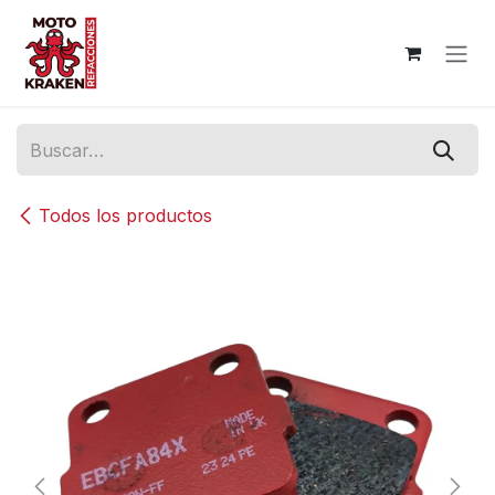
Ir al contenido
Todos los productos