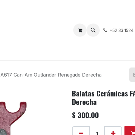
enda
Motos en Venta
Blog
Contáctenos
+52 33 1524
 FA617 Can-Am Outlander Renegade Derecha
Balatas Cerámicas F
Derecha
$
300.00