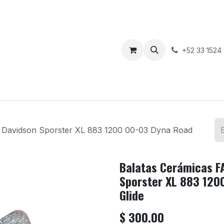
enda
Motos en Venta
Blog
Contáctenos
+52 33 1524
 Davidson Sporster XL 883 1200 00-03 Dyna Road
Balatas Cerámicas F
Sporster XL 883 120
Glide
$
300.00