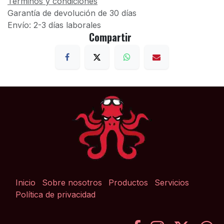
Términos y condiciones
Garantía de devolución de 30 días
Envío: 2-3 días laborales
Compartir
Inicio
Sobre nosotros
Productos
Servicios
Política de privacidad