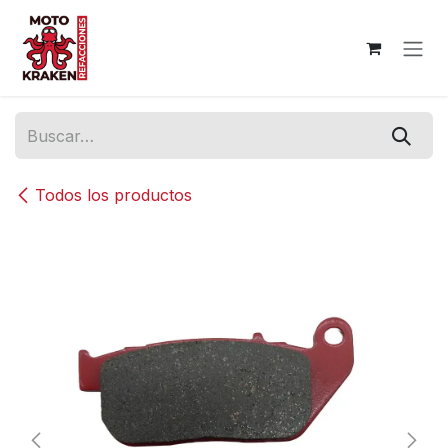
Ir al contenido
Todos los productos