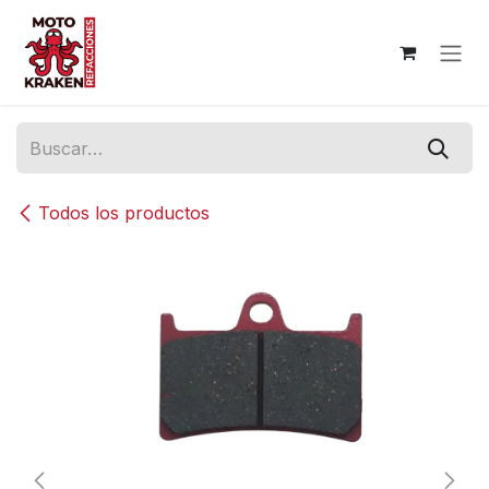
Ir al contenido
Todos los productos